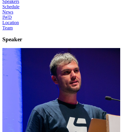
Speakers
Schedule
News
IWD
Location
Team
Speaker