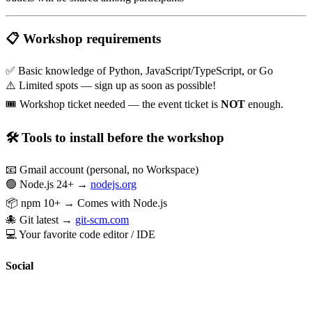
📋 Workshop requirements
✅ Basic knowledge of Python, JavaScript/TypeScript, or Go
⚠️ Limited spots — sign up as soon as possible!
🎟 Workshop ticket needed — the event ticket is
NOT
enough.
🛠 Tools to install before the workshop
📧 Gmail account (personal, no Workspace)
🟢 Node.js 24+ →
nodejs.org
📦 npm 10+ → Comes with Node.js
🐙 Git latest →
git-scm.com
💻 Your favorite code editor / IDE
Social