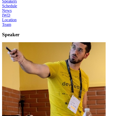
Speakers
Schedule
News
IWD
Location
Team
Speaker