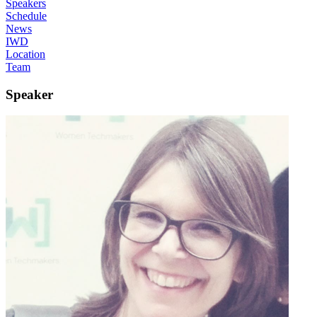
Speakers
Schedule
News
IWD
Location
Team
Speaker