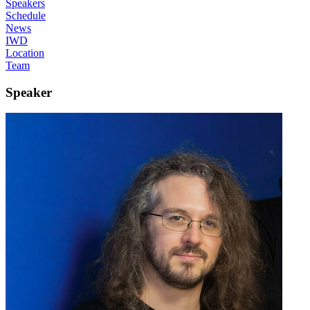
Speakers
Schedule
News
IWD
Location
Team
Speaker