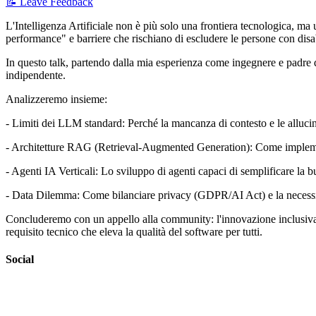
📝 Leave Feedback
L'Intelligenza Artificiale non è più solo una frontiera tecnologica, ma 
performance" e barriere che rischiano di escludere le persone con disabi
In questo talk, partendo dalla mia esperienza come ingegnere e padre
indipendente.
Analizzeremo insieme:
- Limiti dei LLM standard: Perché la mancanza di contesto e le allucina
- Architetture RAG (Retrieval-Augmented Generation): Come implementar
- Agenti IA Verticali: Lo sviluppo di agenti capaci di semplificare la 
- Data Dilemma: Come bilanciare privacy (GDPR/AI Act) e la necessità 
Concluderemo con un appello alla community: l'innovazione inclusiva non
requisito tecnico che eleva la qualità del software per tutti.
Social